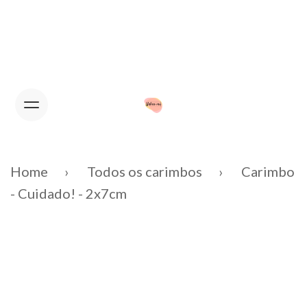
FEVEREIRO ENCERRADO PARA
FÉRIAS.
Home
Todos os carimbos
Carimbo
- Cuidado! - 2x7cm